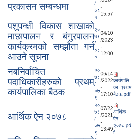
/2024
/
प्रकासन सम्बन्धमा
-
०८
15:57
१
पशुपन्क्षी विकास शाखाको
२०
04/10
माछापालन र बंगुरपालन
७९
/2023
/
कार्यक्रमको सम्झौता गर्न
-
०८
12:00
आउने सूचना
०
नबनिर्वाचित
२०
06/14
७८
पदाधिकारीहरुको प्रथम
/2022
कार्यपालि
/
-
का प्रथम
कार्यपालिका बैठक
०७
17:10
बैठक.pdf
९
२०
07/22
७८
आर्थिक
आर्थिक ऐेन २०७८
/2021
/
ऐन
-
०७
२०७८.pd
13:49
९
f