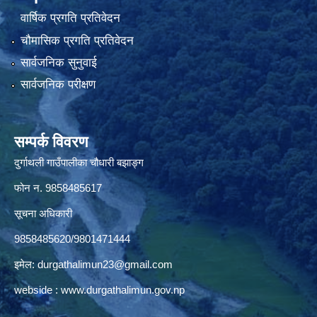
वार्षिक प्रगति प्रतिवेदन
चौमासिक प्रगति प्रतिवेदन
सार्वजनिक सुनुवाई
सार्वजनिक परीक्षण
सम्पर्क विवरण
दुर्गाथली गाउँपालीका चौधारी बझाङ्ग
फोन न.‌ 9858485617
सूचना अधिकारी
9858485620/9801471444
इमेल:
durgathalimun23@gmail.com
webside :
www.durgathalimun.gov.np