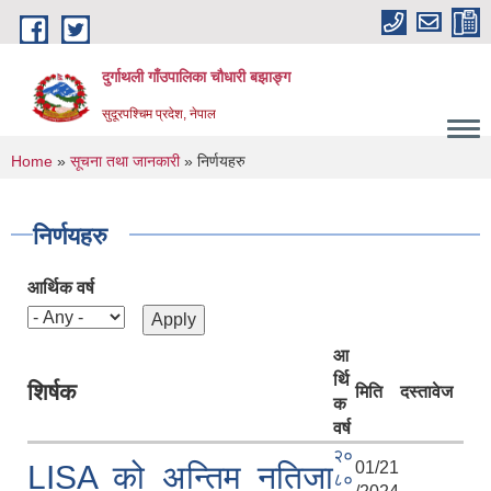
Skip to main content
दुर्गाथली गाँउपालिका चौधारी बझाङ्ग
सुदूरपश्चिम प्रदेश, नेपाल
You are here
Home
»
सूचना तथा जानकारी
» निर्णयहरु
निर्णयहरु
आर्थिक वर्ष
आ
र्थि
शिर्षक
मिति
दस्तावेज
क
वर्ष
२०
01/21
LISA को अन्तिम नतिजा
८०