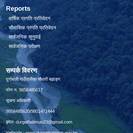
Reports
वार्षिक प्रगति प्रतिवेदन
चौमासिक प्रगति प्रतिवेदन
सार्वजनिक सुनुवाई
सार्वजनिक परीक्षण
सम्पर्क विवरण
दुर्गाथली गाउँपालीका चौधारी बझाङ्ग
फोन न.‌ 9858485617
सूचना अधिकारी
9858485620/9801471444
इमेल:
durgathalimun23@gmail.com
webside :
www.durgathalimun.gov.np