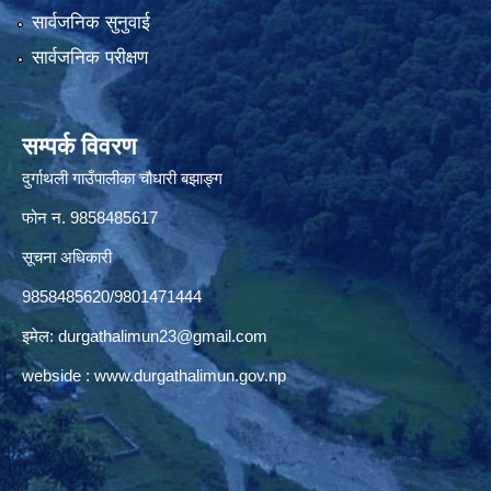
सार्वजनिक सुनुवाई
सार्वजनिक परीक्षण
सम्पर्क विवरण
दुर्गाथली गाउँपालीका चौधारी बझाङ्ग
फोन न.‌ 9858485617
सूचना अधिकारी
9858485620/9801471444
इमेल:
durgathalimun23@gmail.com
webside :
www.durgathalimun.gov.np