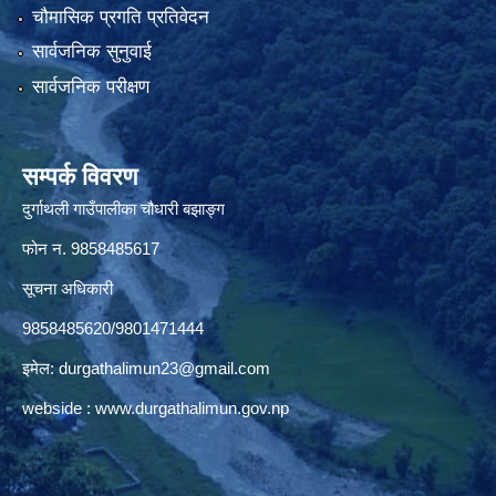
चौमासिक प्रगति प्रतिवेदन
सार्वजनिक सुनुवाई
सार्वजनिक परीक्षण
सम्पर्क विवरण
दुर्गाथली गाउँपालीका चौधारी बझाङ्ग
फोन न.‌ 9858485617
सूचना अधिकारी
9858485620/9801471444
इमेल:
durgathalimun23@gmail.com
webside :
www.durgathalimun.gov.np