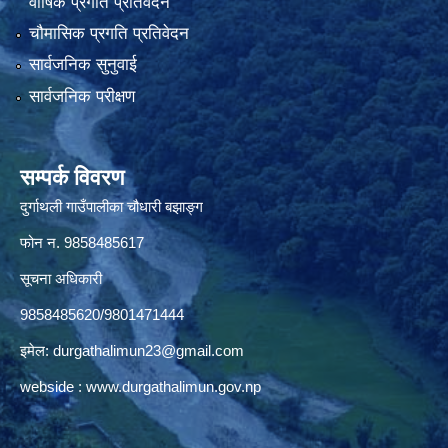
वार्षिक प्रगति प्रतिवेदन
चौमासिक प्रगति प्रतिवेदन
सार्वजनिक सुनुवाई
सार्वजनिक परीक्षण
सम्पर्क विवरण
दुर्गाथली गाउँपालीका चौधारी बझाङ्ग
फोन न.‌ 9858485617
सूचना अधिकारी
9858485620/9801471444
इमेल:
durgathalimun23@gmail.com
webside :
www.durgathalimun.gov.np