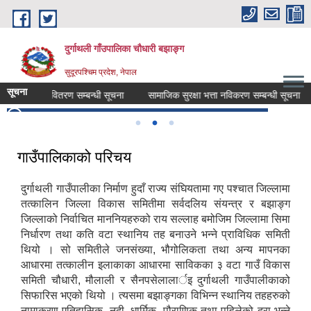
Skip to main content
दुर्गाथली गाँउपालिका चौधारी बझाङ्ग
सुदूरपश्चिम प्रदेश, नेपाल
सूचना
सिक भत्ता वितरण सम्बन्धी सूचना
सामाजिक सुरक्षा भत्ता नविकरण सम्बन्धी सूचना
आ
गाउँपालिकाको परिचय
दुर्गाथली गाउँपालीका निर्माण हुदाँ राज्य संघियतामा गए पश्चात जिल्लामा
तत्कालिन जिल्ला विकास समितीमा सर्वदलिय संयन्त्र र बझाङ्ग
जिल्लाको निर्वाचित माननियहरुको राय सल्लाह बमोजिम जिल्लामा सिमा
निर्धारण तथा कति वटा स्थानिय तह बनाउने भन्ने प्राविधिक समिती
थियो । सो समितीले जनसंख्या, भौगोलिकता तथा अन्य मापनका
आधारमा तत्कालीन इलाकाका आधारमा साविकका ३ वटा गाउँ विकास
समिती चौधारी, मौलाली र सैनपसेलालार्इ दुर्गाथली गाउँपालीकाको
सिफारिस भएको थियो । त्यसमा बझाङ्गका विभिन्न स्थानिय तहहरुको
नामाकरण एतिहासिक, नदी, धार्मिक, पौराणिक तथा पहिलेको दरा भन्ने