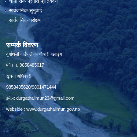
चौमासिक प्रगति प्रतिवेदन
सार्वजनिक सुनुवाई
सार्वजनिक परीक्षण
सम्पर्क विवरण
दुर्गाथली गाउँपालीका चौधारी बझाङ्ग
फोन न.‌ 9858485617
सूचना अधिकारी
9858485620/9801471444
इमेल:
durgathalimun23@gmail.com
webside :
www.durgathalimun.gov.np