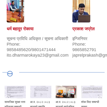
धर्म बहादुर रोकाया
प्रकाश जप्रेल
सूचना प्रविधि अधिकृत / सूचना अधिकारी
इन्जिनियर
Phone:
Phone:
9858485620/9801471444
9865852791
ito.dharmarokaya23@gmail.com
japrelprakash@gm
आ.व. २०८२।०८३
आ.व. २०८२।०८३
शोक विदा सम्बन्धी
आ.व. २०८२।०८३
सालको सम्पत्ति
सालको सार्वजनिक
सूचना
सालको सार्वजनिक