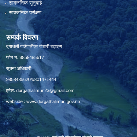
सार्वजनिक सुनुवाई
सार्वजनिक परीक्षण
सम्पर्क विवरण
दुर्गाथली गाउँपालीका चौधारी बझाङ्ग
फोन न.‌ 9858485617
सूचना अधिकारी
9858485620/9801471444
इमेल:
durgathalimun23@gmail.com
webside :
www.durgathalimun.gov.np