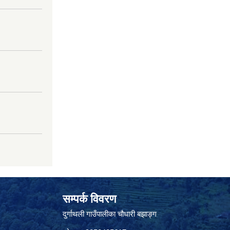
सम्पर्क विवरण
दुर्गाथली गाउँपालीका चौधारी बझाङ्ग