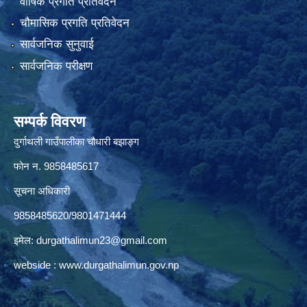
वार्षिक प्रगति प्रतिवेदन
चौमासिक प्रगति प्रतिवेदन
सार्वजनिक सुनुवाई
सार्वजनिक परीक्षण
सम्पर्क विवरण
दुर्गाथली गाउँपालीका चौधारी बझाङ्ग
फोन न.‌ 9858485617
सूचना अधिकारी
9858485620/9801471444
इमेल:
durgathalimun23@gmail.com
webside :
www.durgathalimun.gov.np