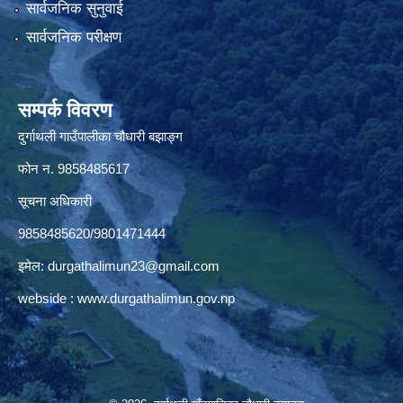
सार्वजनिक सुनुवाई
सार्वजनिक परीक्षण
सम्पर्क विवरण
दुर्गाथली गाउँपालीका चौधारी बझाङ्ग
फोन न.‌ 9858485617
सूचना अधिकारी
9858485620/9801471444
इमेल:
durgathalimun23@gmail.com
webside :
www.durgathalimun.gov.np