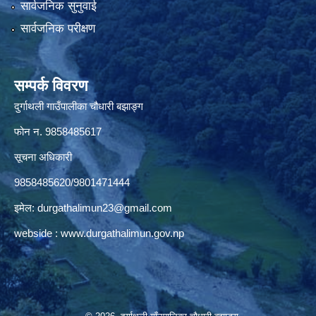
सार्वजनिक सुनुवाई
सार्वजनिक परीक्षण
सम्पर्क विवरण
दुर्गाथली गाउँपालीका चौधारी बझाङ्ग
फोन न.‌ 9858485617
सूचना अधिकारी
9858485620/9801471444
इमेल:
durgathalimun23@gmail.com
webside :
www.durgathalimun.gov.np