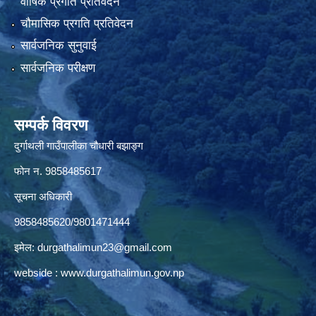
वार्षिक प्रगति प्रतिवेदन
चौमासिक प्रगति प्रतिवेदन
सार्वजनिक सुनुवाई
सार्वजनिक परीक्षण
सम्पर्क विवरण
दुर्गाथली गाउँपालीका चौधारी बझाङ्ग
फोन न.‌ 9858485617
सूचना अधिकारी
9858485620/9801471444
इमेल:
durgathalimun23@gmail.com
webside :
www.durgathalimun.gov.np