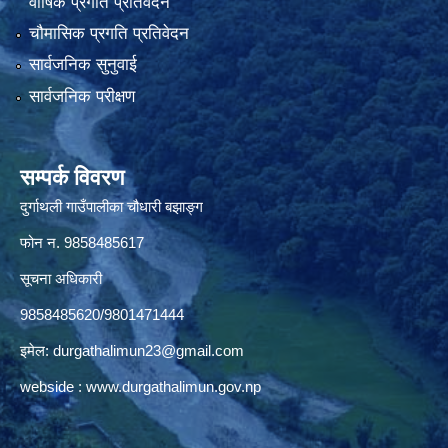
वार्षिक प्रगति प्रतिवेदन
चौमासिक प्रगति प्रतिवेदन
सार्वजनिक सुनुवाई
सार्वजनिक परीक्षण
सम्पर्क विवरण
दुर्गाथली गाउँपालीका चौधारी बझाङ्ग
फोन न.‌ 9858485617
सूचना अधिकारी
9858485620/9801471444
इमेल:
durgathalimun23@gmail.com
webside :
www.durgathalimun.gov.np