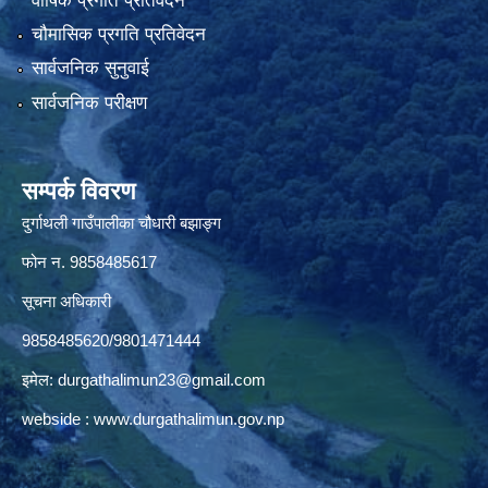
वार्षिक प्रगति प्रतिवेदन
चौमासिक प्रगति प्रतिवेदन
सार्वजनिक सुनुवाई
सार्वजनिक परीक्षण
सम्पर्क विवरण
दुर्गाथली गाउँपालीका चौधारी बझाङ्ग
फोन न.‌ 9858485617
सूचना अधिकारी
9858485620/9801471444
इमेल:
durgathalimun23@gmail.com
webside :
www.durgathalimun.gov.np