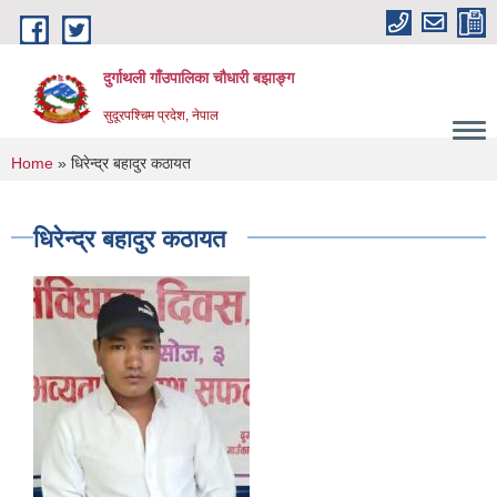
Skip to main content
दुर्गाथली गाँउपालिका चौधारी बझाङ्ग
सुदूरपश्चिम प्रदेश, नेपाल
You are here
Home
» धिरेन्द्र बहादुर कठायत
धिरेन्द्र बहादुर कठायत