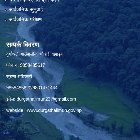
सार्वजनिक सुनुवाई
सार्वजनिक परीक्षण
सम्पर्क विवरण
दुर्गाथली गाउँपालीका चौधारी बझाङ्ग
फोन न.‌ 9858485617
सूचना अधिकारी
9858485620/9801471444
इमेल:
durgathalimun23@gmail.com
webside :
www.durgathalimun.gov.np