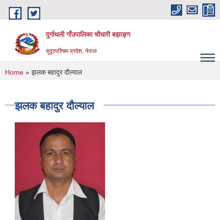
Skip to main content
दुर्गाथली गाँउपालिका चौधारी बझाङ्ग
सुदूरपश्चिम प्रदेश, नेपाल
You are here
Home
» झलक बहादुर दौल्याल
झलक बहादुर दौल्याल