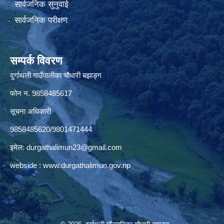
सार्वजनिक सुनुवाई
सार्वजनिक परीक्षण
सम्पर्क विवरण
दुर्गाथली गाउँपालीका चौधारी बझाङ्ग
फोन न.‌ 9858485617
सूचना अधिकारी
9858485620/9801471444
इमेल:
durgathalimun23@gmail.com
webside :
www.durgathalimun.gov.np