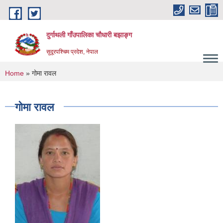
Skip to main content
दुर्गाथली गाँउपालिका चौधारी बझाङ्ग
सुदूरपश्चिम प्रदेश, नेपाल
You are here
Home
» गोमा रावल
गोमा रावल