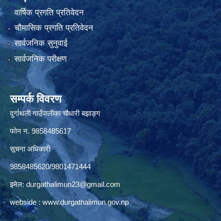
वार्षिक प्रगति प्रतिवेदन
चौमासिक प्रगति प्रतिवेदन
सार्वजनिक सुनुवाई
सार्वजनिक परीक्षण
सम्पर्क विवरण
दुर्गाथली गाउँपालीका चौधारी बझाङ्ग
फोन न.‌ 9858485617
सूचना अधिकारी
9858485620/9801471444
इमेल:
durgathalimun23@gmail.com
webside :
www.durgathalimun.gov.np