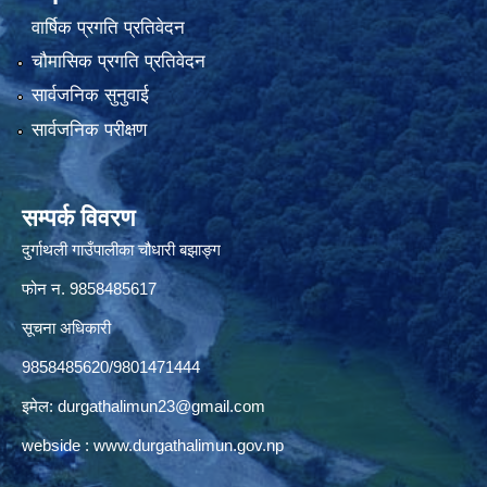
वार्षिक प्रगति प्रतिवेदन
चौमासिक प्रगति प्रतिवेदन
सार्वजनिक सुनुवाई
सार्वजनिक परीक्षण
सम्पर्क विवरण
दुर्गाथली गाउँपालीका चौधारी बझाङ्ग
फोन न.‌ 9858485617
सूचना अधिकारी
9858485620/9801471444
इमेल:
durgathalimun23@gmail.com
webside :
www.durgathalimun.gov.np